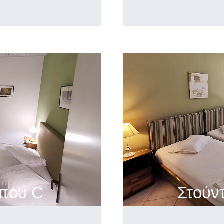
ύπου C
Στούντ